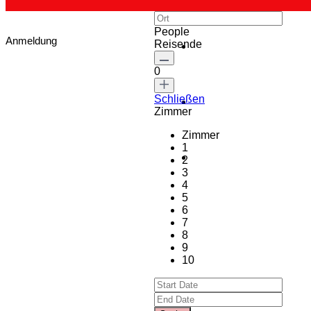
People
Anmeldung
Reisende
0
Schließen
Zimmer
Zimmer
1
2
3
4
5
6
7
8
9
10