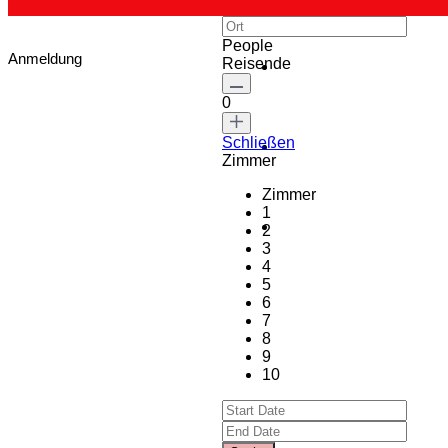
People
Anmeldung
Reisende
0
Schließen
Zimmer
Zimmer
1
2
3
4
5
6
7
8
9
10