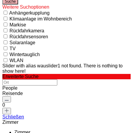
Weitere Suchoptionen
Anhängerkupplung
Klimaanlage im Wohnbereich
Markise
Rückfahrkamera
Rückfahrsensoren
Solaranlage
TV
Wintertauglich
WLAN
Slider with alias wauslider1 not found.
There is nothing to
show here!
Erweiterte Suche
People
Reisende
0
Schließen
Zimmer
Zimmer