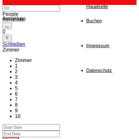
Hauptseite
People
Anmeldung
Reisende
Buchen
0
Schließen
Impressum
Zimmer
Zimmer
1
Datenschutz
2
3
4
5
6
7
8
9
10