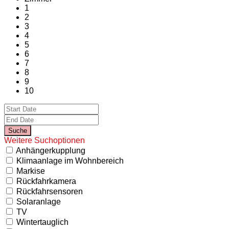
1
2
3
4
5
6
7
8
9
10
Weitere Suchoptionen
Anhängerkupplung
Klimaanlage im Wohnbereich
Markise
Rückfahrkamera
Rückfahrsensoren
Solaranlage
TV
Wintertauglich