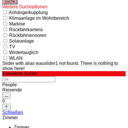
Weitere Suchoptionen
Anhängerkupplung
Klimaanlage im Wohnbereich
Markise
Rückfahrkamera
Rückfahrsensoren
Solaranlage
TV
Wintertauglich
WLAN
Slider with alias wauslider1 not found.
There is nothing to
show here!
Erweiterte Suche
People
Reisende
0
Schließen
Zimmer
Zimmer