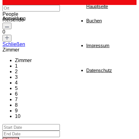
Hauptseite
People
Anmeldung
Reisende
Buchen
0
Schließen
Impressum
Zimmer
Zimmer
1
Datenschutz
2
3
4
5
6
7
8
9
10