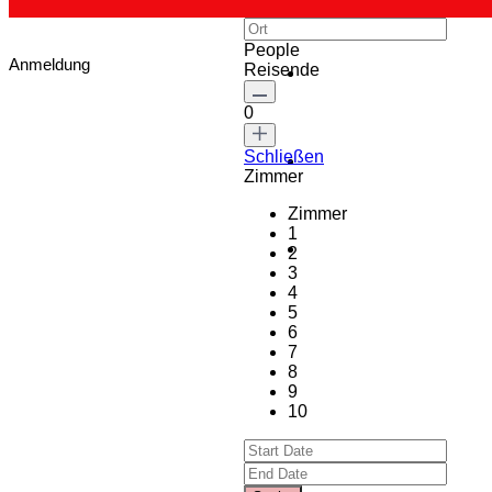
People
Anmeldung
Reisende
0
Schließen
Zimmer
Zimmer
1
2
3
4
5
6
7
8
9
10