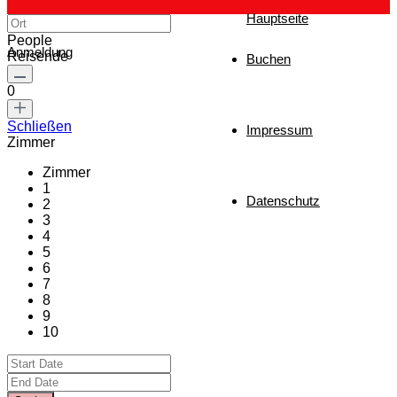
Hauptseite
People
Anmeldung
Reisende
Buchen
0
Schließen
Impressum
Zimmer
Zimmer
1
Datenschutz
2
3
4
5
6
7
8
9
10