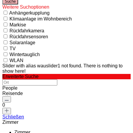
Weitere Suchoptionen
Anhängerkupplung
Klimaanlage im Wohnbereich
Markise
Rückfahrkamera
Rückfahrsensoren
Solaranlage
TV
Wintertauglich
WLAN
Slider with alias wauslider1 not found.
There is nothing to
show here!
Erweiterte Suche
People
Reisende
0
Schließen
Zimmer
Zimmer