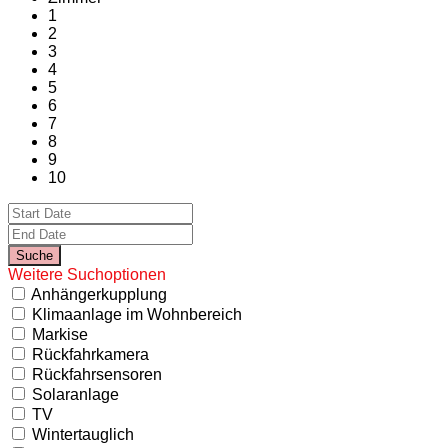
1
2
3
4
5
6
7
8
9
10
Weitere Suchoptionen
Anhängerkupplung
Klimaanlage im Wohnbereich
Markise
Rückfahrkamera
Rückfahrsensoren
Solaranlage
TV
Wintertauglich