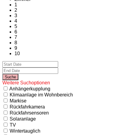
1
2
3
4
5
6
7
8
9
10
Weitere Suchoptionen
Anhängerkupplung
Klimaanlage im Wohnbereich
Markise
Rückfahrkamera
Rückfahrsensoren
Solaranlage
TV
Wintertauglich