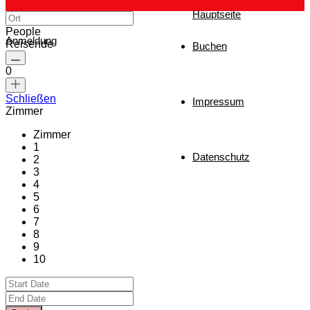
Hauptseite
People
Anmeldung
Reisende
Buchen
0
Schließen
Impressum
Zimmer
Zimmer
1
Datenschutz
2
3
4
5
6
7
8
9
10