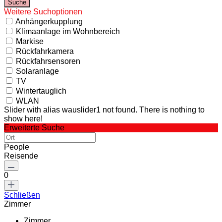
Weitere Suchoptionen
Anhängerkupplung
Klimaanlage im Wohnbereich
Markise
Rückfahrkamera
Rückfahrsensoren
Solaranlage
TV
Wintertauglich
WLAN
Slider with alias wauslider1 not found.
There is nothing to
show here!
Erweiterte Suche
People
Reisende
0
Schließen
Zimmer
Zimmer