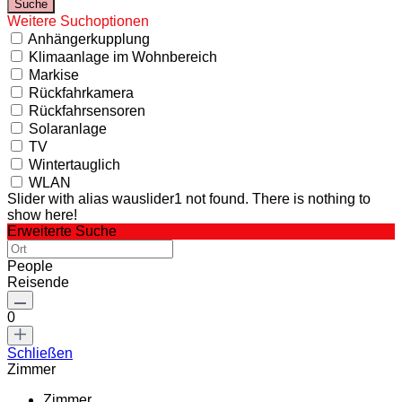
Weitere Suchoptionen
Anhängerkupplung
Klimaanlage im Wohnbereich
Markise
Rückfahrkamera
Rückfahrsensoren
Solaranlage
TV
Wintertauglich
WLAN
Slider with alias wauslider1 not found.
There is nothing to
show here!
Erweiterte Suche
People
Reisende
0
Schließen
Zimmer
Zimmer