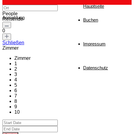
Hauptseite
People
Anmeldung
Reisende
Buchen
0
Schließen
Impressum
Zimmer
Zimmer
1
Datenschutz
2
3
4
5
6
7
8
9
10