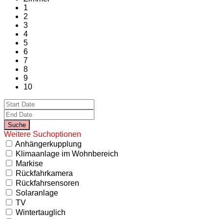
1
2
3
4
5
6
7
8
9
10
Weitere Suchoptionen
Anhängerkupplung
Klimaanlage im Wohnbereich
Markise
Rückfahrkamera
Rückfahrsensoren
Solaranlage
TV
Wintertauglich