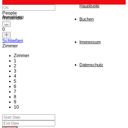
Hauptseite
People
Anmeldung
Reisende
Buchen
0
Schließen
Impressum
Zimmer
Zimmer
1
Datenschutz
2
3
4
5
6
7
8
9
10