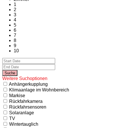
1
2
3
4
5
6
7
8
9
10
Weitere Suchoptionen
Anhängerkupplung
Klimaanlage im Wohnbereich
Markise
Rückfahrkamera
Rückfahrsensoren
Solaranlage
TV
Wintertauglich