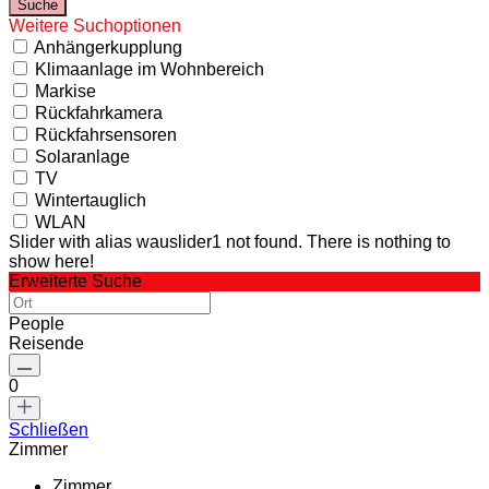
Weitere Suchoptionen
Anhängerkupplung
Klimaanlage im Wohnbereich
Markise
Rückfahrkamera
Rückfahrsensoren
Solaranlage
TV
Wintertauglich
WLAN
Slider with alias wauslider1 not found.
There is nothing to
show here!
Erweiterte Suche
People
Reisende
0
Schließen
Zimmer
Zimmer