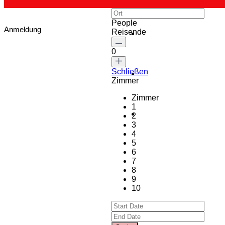
People
Anmeldung
Reisende
0
Schließen
Zimmer
Zimmer
1
2
3
4
5
6
7
8
9
10