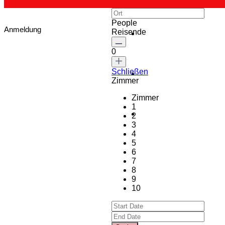
People
Anmeldung
Reisende
0
Schließen
Zimmer
Zimmer
1
2
3
4
5
6
7
8
9
10