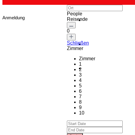
People
Anmeldung
Reisende
0
Schließen
Zimmer
Zimmer
1
2
3
4
5
6
7
8
9
10