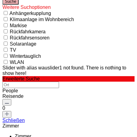
Weitere Suchoptionen
Anhängerkupplung
Klimaanlage im Wohnbereich
Markise
Rückfahrkamera
Rückfahrsensoren
Solaranlage
TV
Wintertauglich
WLAN
Slider with alias wauslider1 not found.
There is nothing to
show here!
Erweiterte Suche
People
Reisende
0
Schließen
Zimmer
Zimmer