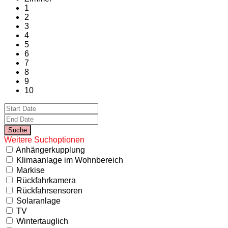
1
2
3
4
5
6
7
8
9
10
Weitere Suchoptionen
Anhängerkupplung
Klimaanlage im Wohnbereich
Markise
Rückfahrkamera
Rückfahrsensoren
Solaranlage
TV
Wintertauglich