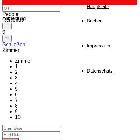
Hauptseite
People
Anmeldung
Reisende
Buchen
0
Schließen
Impressum
Zimmer
Zimmer
1
Datenschutz
2
3
4
5
6
7
8
9
10