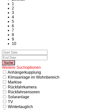
1
2
3
4
5
6
7
8
9
10
Weitere Suchoptionen
Anhängerkupplung
Klimaanlage im Wohnbereich
Markise
Rückfahrkamera
Rückfahrsensoren
Solaranlage
TV
Wintertauglich