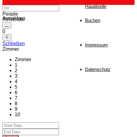
Hauptseite
People
Anmeldung
Reisende
Buchen
0
Schließen
Impressum
Zimmer
Zimmer
1
Datenschutz
2
3
4
5
6
7
8
9
10