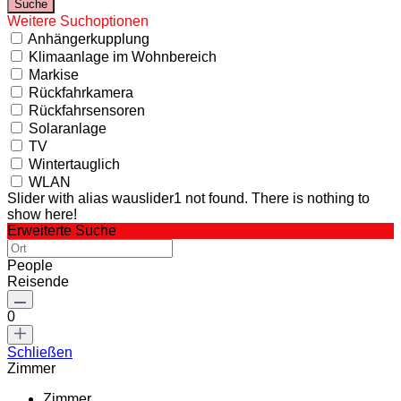
Weitere Suchoptionen
Anhängerkupplung
Klimaanlage im Wohnbereich
Markise
Rückfahrkamera
Rückfahrsensoren
Solaranlage
TV
Wintertauglich
WLAN
Slider with alias wauslider1 not found.
There is nothing to
show here!
Erweiterte Suche
People
Reisende
0
Schließen
Zimmer
Zimmer