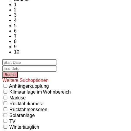
1
2
3
4
5
6
7
8
9
10
Weitere Suchoptionen
Anhängerkupplung
Klimaanlage im Wohnbereich
Markise
Rückfahrkamera
Rückfahrsensoren
Solaranlage
TV
Wintertauglich