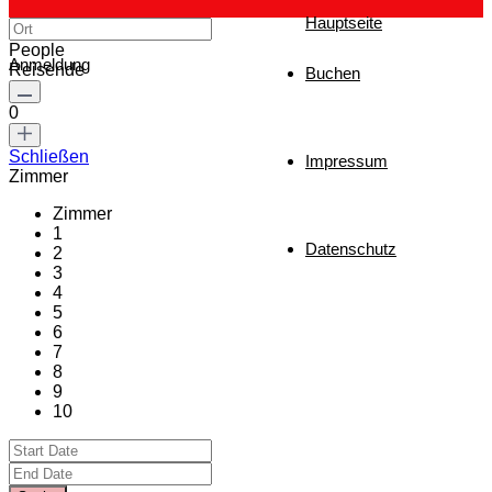
Hauptseite
People
Anmeldung
Reisende
Buchen
0
Schließen
Impressum
Zimmer
Zimmer
1
Datenschutz
2
3
4
5
6
7
8
9
10