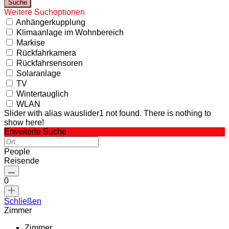
Weitere Suchoptionen
Anhängerkupplung
Klimaanlage im Wohnbereich
Markise
Rückfahrkamera
Rückfahrsensoren
Solaranlage
TV
Wintertauglich
WLAN
Slider with alias wauslider1 not found.
There is nothing to
show here!
Erweiterte Suche
People
Reisende
0
Schließen
Zimmer
Zimmer