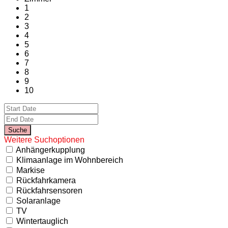
1
2
3
4
5
6
7
8
9
10
Weitere Suchoptionen
Anhängerkupplung
Klimaanlage im Wohnbereich
Markise
Rückfahrkamera
Rückfahrsensoren
Solaranlage
TV
Wintertauglich