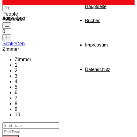
Hauptseite
People
Anmeldung
Reisende
Buchen
0
Schließen
Impressum
Zimmer
Zimmer
1
Datenschutz
2
3
4
5
6
7
8
9
10