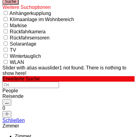
Weitere Suchoptionen
Anhängerkupplung
Klimaanlage im Wohnbereich
Markise
Rückfahrkamera
Rückfahrsensoren
Solaranlage
TV
Wintertauglich
WLAN
Slider with alias wauslider1 not found.
There is nothing to
show here!
Erweiterte Suche
People
Reisende
0
Schließen
Zimmer
Zimmer