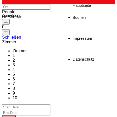
Hauptseite
People
Anmeldung
Reisende
Buchen
0
Schließen
Impressum
Zimmer
Zimmer
1
Datenschutz
2
3
4
5
6
7
8
9
10