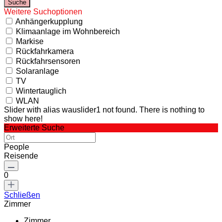
Weitere Suchoptionen
Anhängerkupplung
Klimaanlage im Wohnbereich
Markise
Rückfahrkamera
Rückfahrsensoren
Solaranlage
TV
Wintertauglich
WLAN
Slider with alias wauslider1 not found.
There is nothing to
show here!
Erweiterte Suche
People
Reisende
0
Schließen
Zimmer
Zimmer