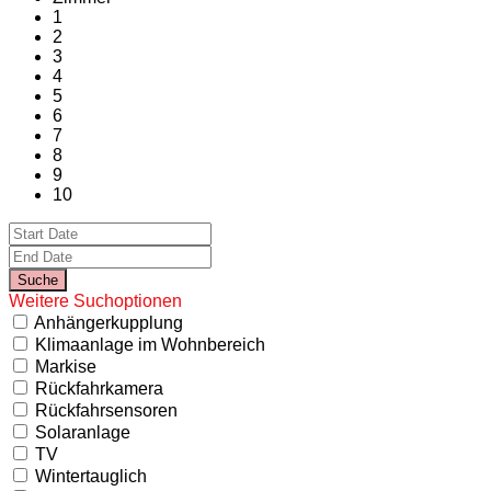
1
2
3
4
5
6
7
8
9
10
Weitere Suchoptionen
Anhängerkupplung
Klimaanlage im Wohnbereich
Markise
Rückfahrkamera
Rückfahrsensoren
Solaranlage
TV
Wintertauglich