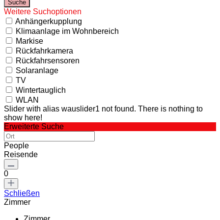
Weitere Suchoptionen
Anhängerkupplung
Klimaanlage im Wohnbereich
Markise
Rückfahrkamera
Rückfahrsensoren
Solaranlage
TV
Wintertauglich
WLAN
Slider with alias wauslider1 not found.
There is nothing to
show here!
Erweiterte Suche
People
Reisende
0
Schließen
Zimmer
Zimmer