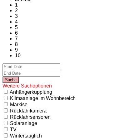
1
2
3
4
5
6
7
8
9
10
Weitere Suchoptionen
Anhängerkupplung
Klimaanlage im Wohnbereich
Markise
Rückfahrkamera
Rückfahrsensoren
Solaranlage
TV
Wintertauglich