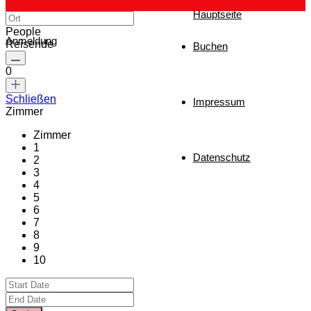
Hauptseite
People
Anmeldung
Reisende
Buchen
0
Schließen
Impressum
Zimmer
Zimmer
1
Datenschutz
2
3
4
5
6
7
8
9
10