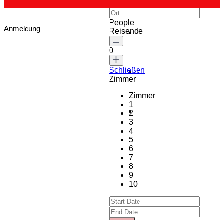
People
Anmeldung
Reisende
0
Schließen
Zimmer
Zimmer
1
2
3
4
5
6
7
8
9
10