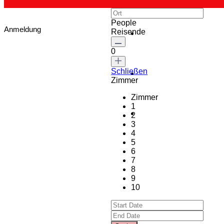
People
Anmeldung
Reisende
0
Schließen
Zimmer
Zimmer
1
2
3
4
5
6
7
8
9
10