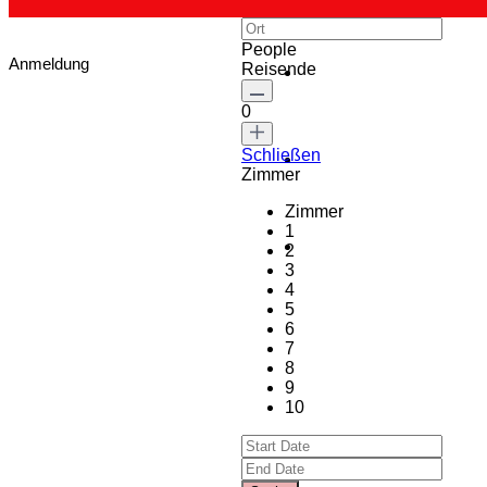
People
Anmeldung
Reisende
0
Schließen
Zimmer
Zimmer
1
2
3
4
5
6
7
8
9
10