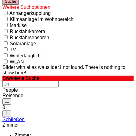
Weitere Suchoptionen
Anhängerkupplung
Klimaanlage im Wohnbereich
Markise
Rückfahrkamera
Rückfahrsensoren
Solaranlage
TV
Wintertauglich
WLAN
Slider with alias wauslider1 not found.
There is nothing to
show here!
Erweiterte Suche
People
Reisende
0
Schließen
Zimmer
Zimmer