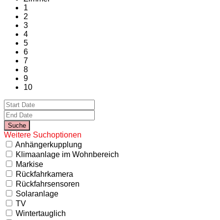
1
2
3
4
5
6
7
8
9
10
Weitere Suchoptionen
Anhängerkupplung
Klimaanlage im Wohnbereich
Markise
Rückfahrkamera
Rückfahrsensoren
Solaranlage
TV
Wintertauglich