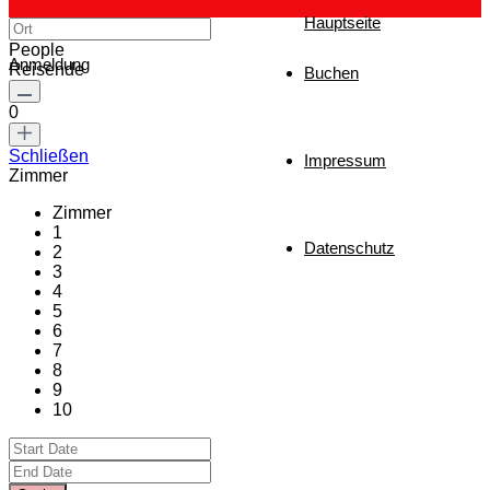
Hauptseite
People
Anmeldung
Reisende
Buchen
0
Schließen
Impressum
Zimmer
Zimmer
1
Datenschutz
2
3
4
5
6
7
8
9
10