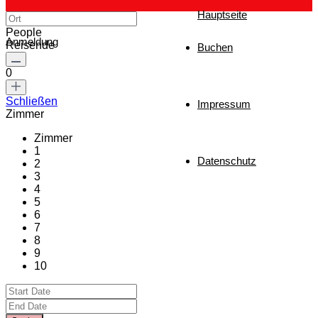
Hauptseite
People
Anmeldung
Reisende
Buchen
0
Schließen
Impressum
Zimmer
Zimmer
1
Datenschutz
2
3
4
5
6
7
8
9
10