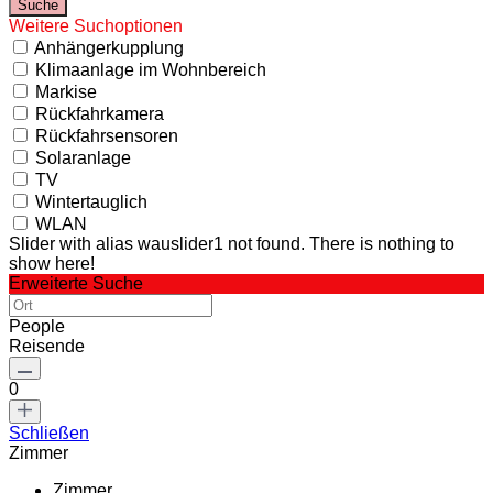
Weitere Suchoptionen
Anhängerkupplung
Klimaanlage im Wohnbereich
Markise
Rückfahrkamera
Rückfahrsensoren
Solaranlage
TV
Wintertauglich
WLAN
Slider with alias wauslider1 not found.
There is nothing to
show here!
Erweiterte Suche
People
Reisende
0
Schließen
Zimmer
Zimmer