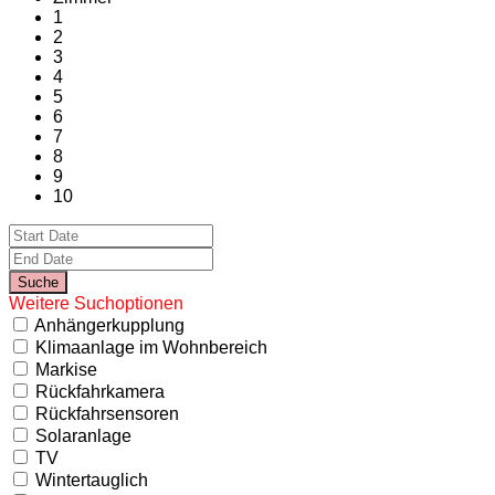
1
2
3
4
5
6
7
8
9
10
Weitere Suchoptionen
Anhängerkupplung
Klimaanlage im Wohnbereich
Markise
Rückfahrkamera
Rückfahrsensoren
Solaranlage
TV
Wintertauglich