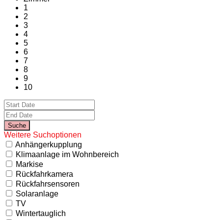
1
2
3
4
5
6
7
8
9
10
Weitere Suchoptionen
Anhängerkupplung
Klimaanlage im Wohnbereich
Markise
Rückfahrkamera
Rückfahrsensoren
Solaranlage
TV
Wintertauglich