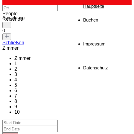
Hauptseite
People
Anmeldung
Reisende
Buchen
0
Schließen
Impressum
Zimmer
Zimmer
1
Datenschutz
2
3
4
5
6
7
8
9
10