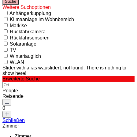
Weitere Suchoptionen
Anhängerkupplung
Klimaanlage im Wohnbereich
Markise
Rückfahrkamera
Rückfahrsensoren
Solaranlage
TV
Wintertauglich
WLAN
Slider with alias wauslider1 not found.
There is nothing to
show here!
Erweiterte Suche
People
Reisende
0
Schließen
Zimmer
Zimmer