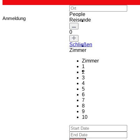
People
Anmeldung
Reisende
0
Schließen
Zimmer
Zimmer
1
2
3
4
5
6
7
8
9
10