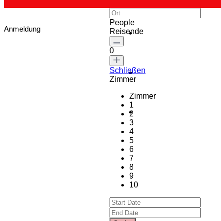
People
Anmeldung
Reisende
0
Schließen
Zimmer
Zimmer
1
2
3
4
5
6
7
8
9
10