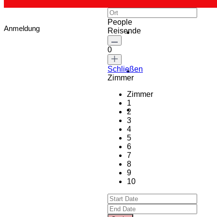
People
Anmeldung
Reisende
0
Schließen
Zimmer
Zimmer
1
2
3
4
5
6
7
8
9
10