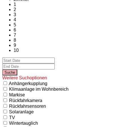
1
2
3
4
5
6
7
8
9
10
Weitere Suchoptionen
Anhängerkupplung
Klimaanlage im Wohnbereich
Markise
Rückfahrkamera
Rückfahrsensoren
Solaranlage
TV
Wintertauglich