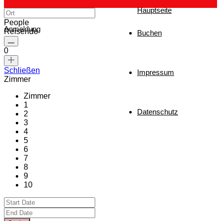
Hauptseite
People
Anmeldung
Reisende
Buchen
0
Schließen
Impressum
Zimmer
Zimmer
1
Datenschutz
2
3
4
5
6
7
8
9
10