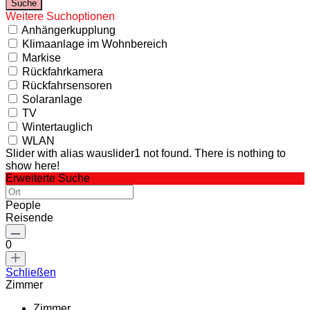
Weitere Suchoptionen
Anhängerkupplung
Klimaanlage im Wohnbereich
Markise
Rückfahrkamera
Rückfahrsensoren
Solaranlage
TV
Wintertauglich
WLAN
Slider with alias wauslider1 not found.
There is nothing to
show here!
Erweiterte Suche
People
Reisende
0
Schließen
Zimmer
Zimmer