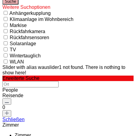
Weitere Suchoptionen
Anhängerkupplung
Klimaanlage im Wohnbereich
Markise
Rückfahrkamera
Rückfahrsensoren
Solaranlage
TV
Wintertauglich
WLAN
Slider with alias wauslider1 not found.
There is nothing to
show here!
Erweiterte Suche
People
Reisende
0
Schließen
Zimmer
Zimmer