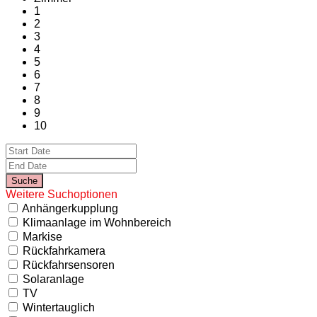
1
2
3
4
5
6
7
8
9
10
Weitere Suchoptionen
Anhängerkupplung
Klimaanlage im Wohnbereich
Markise
Rückfahrkamera
Rückfahrsensoren
Solaranlage
TV
Wintertauglich