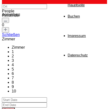
Hauptseite
People
Anmeldung
Reisende
Buchen
0
Schließen
Impressum
Zimmer
Zimmer
1
Datenschutz
2
3
4
5
6
7
8
9
10