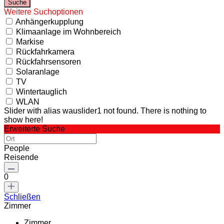
Weitere Suchoptionen
Anhängerkupplung
Klimaanlage im Wohnbereich
Markise
Rückfahrkamera
Rückfahrsensoren
Solaranlage
TV
Wintertauglich
WLAN
Slider with alias wauslider1 not found.
There is nothing to
show here!
Erweiterte Suche
People
Reisende
0
Schließen
Zimmer
Zimmer