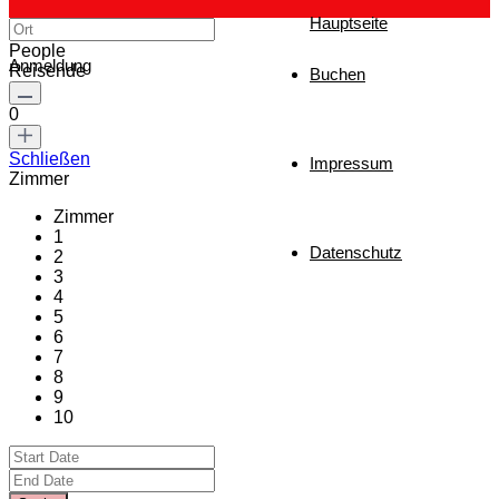
Hauptseite
People
Anmeldung
Reisende
Buchen
0
Schließen
Impressum
Zimmer
Zimmer
1
Datenschutz
2
3
4
5
6
7
8
9
10