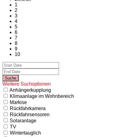
1
2
3
4
5
6
7
8
9
10
Weitere Suchoptionen
Anhängerkupplung
Klimaanlage im Wohnbereich
Markise
Rückfahrkamera
Rückfahrsensoren
Solaranlage
TV
Wintertauglich