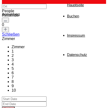
Hauptseite
People
Anmeldung
Reisende
Buchen
0
Schließen
Impressum
Zimmer
Zimmer
1
Datenschutz
2
3
4
5
6
7
8
9
10