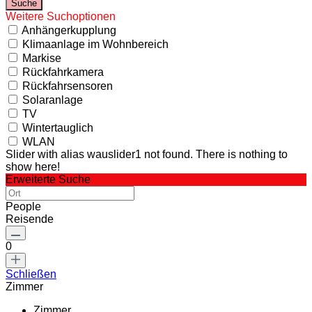
Weitere Suchoptionen
Anhängerkupplung
Klimaanlage im Wohnbereich
Markise
Rückfahrkamera
Rückfahrsensoren
Solaranlage
TV
Wintertauglich
WLAN
Slider with alias wauslider1 not found.
There is nothing to
show here!
Erweiterte Suche
People
Reisende
0
Schließen
Zimmer
Zimmer