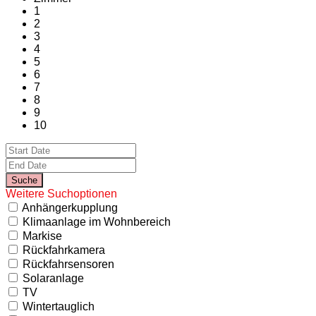
1
2
3
4
5
6
7
8
9
10
Weitere Suchoptionen
Anhängerkupplung
Klimaanlage im Wohnbereich
Markise
Rückfahrkamera
Rückfahrsensoren
Solaranlage
TV
Wintertauglich