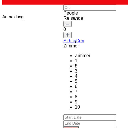
People
Anmeldung
Reisende
0
Schließen
Zimmer
Zimmer
1
2
3
4
5
6
7
8
9
10