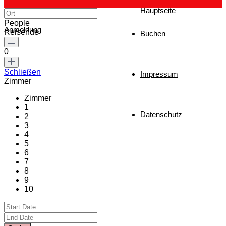
Hauptseite
People
Anmeldung
Reisende
Buchen
0
Schließen
Impressum
Zimmer
Zimmer
1
Datenschutz
2
3
4
5
6
7
8
9
10