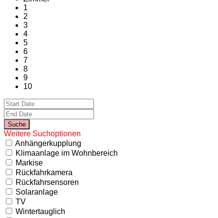
1
2
3
4
5
6
7
8
9
10
Weitere Suchoptionen
Anhängerkupplung
Klimaanlage im Wohnbereich
Markise
Rückfahrkamera
Rückfahrsensoren
Solaranlage
TV
Wintertauglich