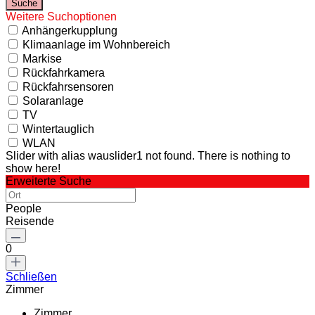
Weitere Suchoptionen
Anhängerkupplung
Klimaanlage im Wohnbereich
Markise
Rückfahrkamera
Rückfahrsensoren
Solaranlage
TV
Wintertauglich
WLAN
Slider with alias wauslider1 not found.
There is nothing to
show here!
Erweiterte Suche
People
Reisende
0
Schließen
Zimmer
Zimmer