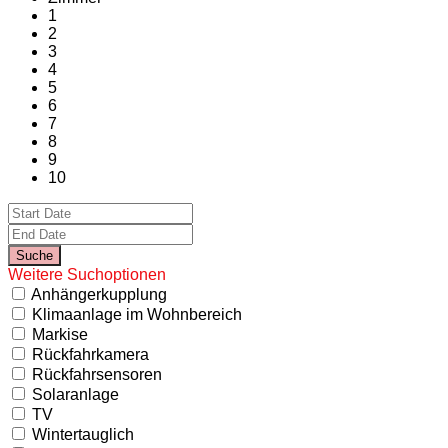
1
2
3
4
5
6
7
8
9
10
Weitere Suchoptionen
Anhängerkupplung
Klimaanlage im Wohnbereich
Markise
Rückfahrkamera
Rückfahrsensoren
Solaranlage
TV
Wintertauglich