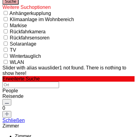
Weitere Suchoptionen
Anhängerkupplung
Klimaanlage im Wohnbereich
Markise
Rückfahrkamera
Rückfahrsensoren
Solaranlage
TV
Wintertauglich
WLAN
Slider with alias wauslider1 not found.
There is nothing to
show here!
Erweiterte Suche
People
Reisende
0
Schließen
Zimmer
Zimmer