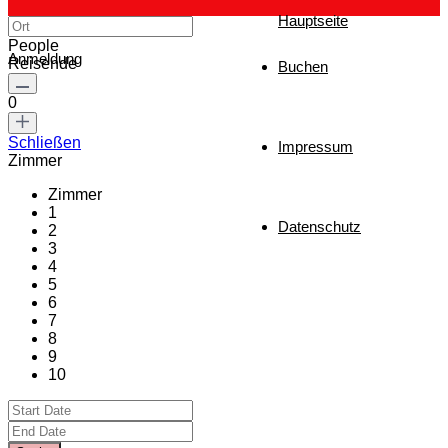
Hauptseite
People
Anmeldung
Reisende
Buchen
0
Schließen
Impressum
Zimmer
Zimmer
1
Datenschutz
2
3
4
5
6
7
8
9
10