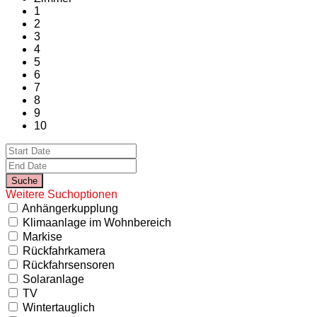
1
2
3
4
5
6
7
8
9
10
Weitere Suchoptionen
Anhängerkupplung
Klimaanlage im Wohnbereich
Markise
Rückfahrkamera
Rückfahrsensoren
Solaranlage
TV
Wintertauglich