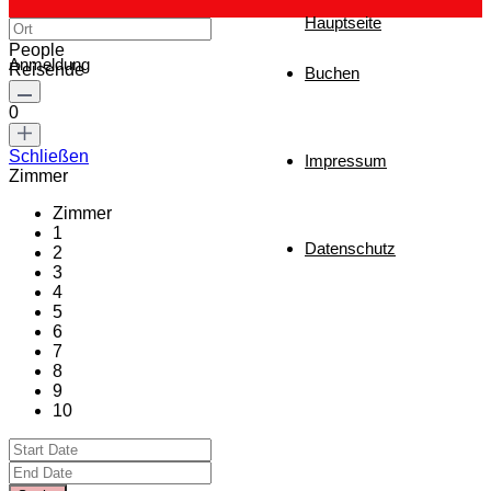
Hauptseite
People
Anmeldung
Reisende
Buchen
0
Schließen
Impressum
Zimmer
Zimmer
1
Datenschutz
2
3
4
5
6
7
8
9
10