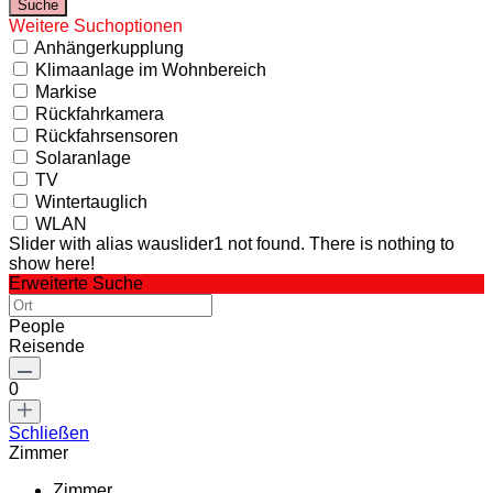
Weitere Suchoptionen
Anhängerkupplung
Klimaanlage im Wohnbereich
Markise
Rückfahrkamera
Rückfahrsensoren
Solaranlage
TV
Wintertauglich
WLAN
Slider with alias wauslider1 not found.
There is nothing to
show here!
Erweiterte Suche
People
Reisende
0
Schließen
Zimmer
Zimmer