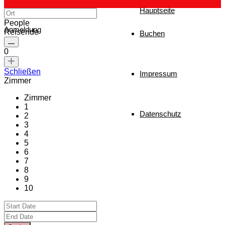
Hauptseite
People
Anmeldung
Reisende
Buchen
0
Schließen
Impressum
Zimmer
Zimmer
1
Datenschutz
2
3
4
5
6
7
8
9
10