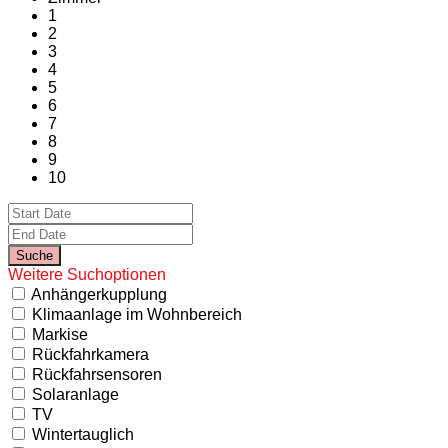
1
2
3
4
5
6
7
8
9
10
Weitere Suchoptionen
Anhängerkupplung
Klimaanlage im Wohnbereich
Markise
Rückfahrkamera
Rückfahrsensoren
Solaranlage
TV
Wintertauglich