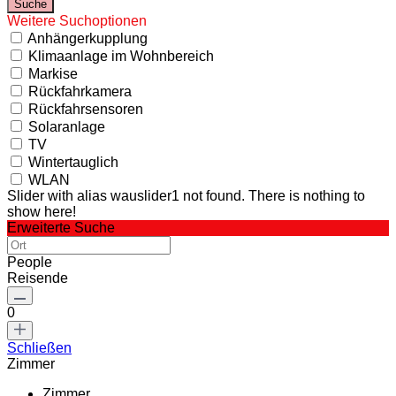
Weitere Suchoptionen
Anhängerkupplung
Klimaanlage im Wohnbereich
Markise
Rückfahrkamera
Rückfahrsensoren
Solaranlage
TV
Wintertauglich
WLAN
Slider with alias wauslider1 not found.
There is nothing to
show here!
Erweiterte Suche
People
Reisende
0
Schließen
Zimmer
Zimmer