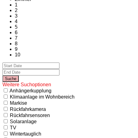
1
2
3
4
5
6
7
8
9
10
Weitere Suchoptionen
Anhängerkupplung
Klimaanlage im Wohnbereich
Markise
Rückfahrkamera
Rückfahrsensoren
Solaranlage
TV
Wintertauglich