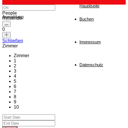
Hauptseite
People
Anmeldung
Reisende
Buchen
0
Schließen
Impressum
Zimmer
Zimmer
1
Datenschutz
2
3
4
5
6
7
8
9
10