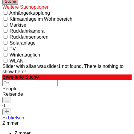
Weitere Suchoptionen
Anhängerkupplung
Klimaanlage im Wohnbereich
Markise
Rückfahrkamera
Rückfahrsensoren
Solaranlage
TV
Wintertauglich
WLAN
Slider with alias wauslider1 not found.
There is nothing to
show here!
Erweiterte Suche
People
Reisende
0
Schließen
Zimmer
Zimmer