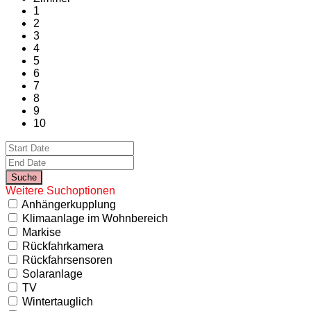
1
2
3
4
5
6
7
8
9
10
Weitere Suchoptionen
Anhängerkupplung
Klimaanlage im Wohnbereich
Markise
Rückfahrkamera
Rückfahrsensoren
Solaranlage
TV
Wintertauglich