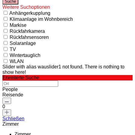
Weitere Suchoptionen
Anhängerkupplung
Klimaanlage im Wohnbereich
Markise
Rückfahrkamera
Rückfahrsensoren
Solaranlage
TV
Wintertauglich
WLAN
Slider with alias wauslider1 not found.
There is nothing to
show here!
Erweiterte Suche
People
Reisende
0
Schließen
Zimmer
Zimmer