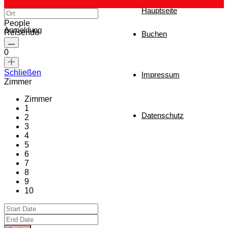
Hauptseite
People
Anmeldung
Reisende
Buchen
0
Schließen
Impressum
Zimmer
Zimmer
1
Datenschutz
2
3
4
5
6
7
8
9
10