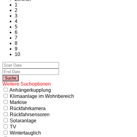
1
2
3
4
5
6
7
8
9
10
Weitere Suchoptionen
Anhängerkupplung
Klimaanlage im Wohnbereich
Markise
Rückfahrkamera
Rückfahrsensoren
Solaranlage
TV
Wintertauglich