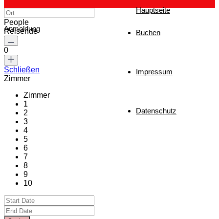
Hauptseite
People
Anmeldung
Reisende
Buchen
0
Schließen
Impressum
Zimmer
Zimmer
1
Datenschutz
2
3
4
5
6
7
8
9
10