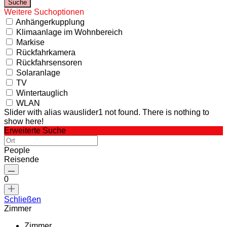
Weitere Suchoptionen
Anhängerkupplung
Klimaanlage im Wohnbereich
Markise
Rückfahrkamera
Rückfahrsensoren
Solaranlage
TV
Wintertauglich
WLAN
Slider with alias wauslider1 not found.
There is nothing to
show here!
Erweiterte Suche
People
Reisende
0
Schließen
Zimmer
Zimmer