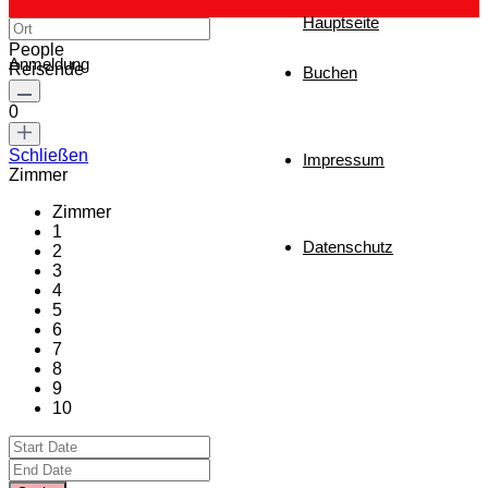
Hauptseite
People
Anmeldung
Reisende
Buchen
0
Schließen
Impressum
Zimmer
Zimmer
1
Datenschutz
2
3
4
5
6
7
8
9
10