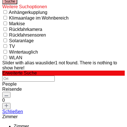
Weitere Suchoptionen
Anhängerkupplung
Klimaanlage im Wohnbereich
Markise
Rückfahrkamera
Rückfahrsensoren
Solaranlage
TV
Wintertauglich
WLAN
Slider with alias wauslider1 not found.
There is nothing to
show here!
Erweiterte Suche
People
Reisende
0
Schließen
Zimmer
Zimmer