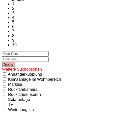
1
2
3
4
5
6
7
8
9
10
Weitere Suchoptionen
Anhängerkupplung
Klimaanlage im Wohnbereich
Markise
Rückfahrkamera
Rückfahrsensoren
Solaranlage
TV
Wintertauglich