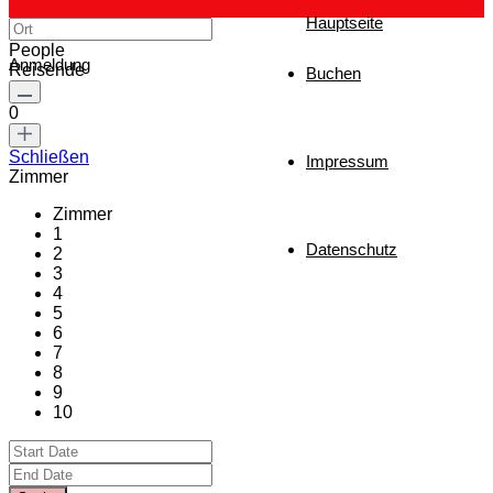
Hauptseite
People
Anmeldung
Reisende
Buchen
0
Schließen
Impressum
Zimmer
Zimmer
1
Datenschutz
2
3
4
5
6
7
8
9
10