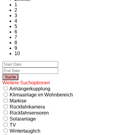
1
2
3
4
5
6
7
8
9
10
Weitere Suchoptionen
Anhängerkupplung
Klimaanlage im Wohnbereich
Markise
Rückfahrkamera
Rückfahrsensoren
Solaranlage
TV
Wintertauglich