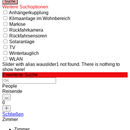
Weitere Suchoptionen
Anhängerkupplung
Klimaanlage im Wohnbereich
Markise
Rückfahrkamera
Rückfahrsensoren
Solaranlage
TV
Wintertauglich
WLAN
Slider with alias wauslider1 not found.
There is nothing to
show here!
Erweiterte Suche
People
Reisende
0
Schließen
Zimmer
Zimmer