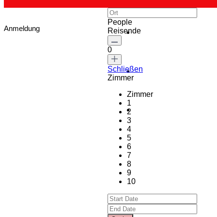
People
Anmeldung
Reisende
0
Schließen
Zimmer
Zimmer
1
2
3
4
5
6
7
8
9
10