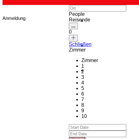
People
Anmeldung
Reisende
0
Schließen
Zimmer
Zimmer
1
2
3
4
5
6
7
8
9
10