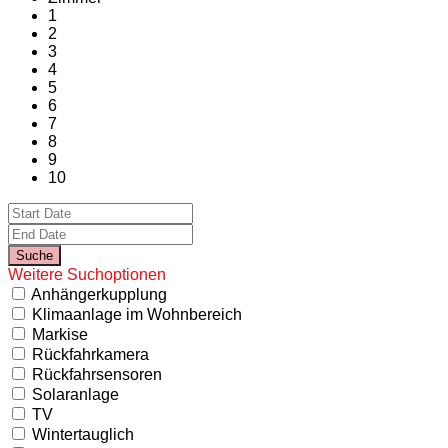
1
2
3
4
5
6
7
8
9
10
Weitere Suchoptionen
Anhängerkupplung
Klimaanlage im Wohnbereich
Markise
Rückfahrkamera
Rückfahrsensoren
Solaranlage
TV
Wintertauglich