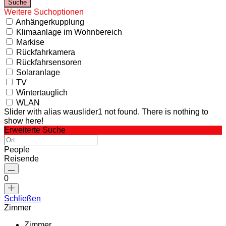
Weitere Suchoptionen
Anhängerkupplung
Klimaanlage im Wohnbereich
Markise
Rückfahrkamera
Rückfahrsensoren
Solaranlage
TV
Wintertauglich
WLAN
Slider with alias wauslider1 not found.
There is nothing to
show here!
Erweiterte Suche
People
Reisende
0
Schließen
Zimmer
Zimmer