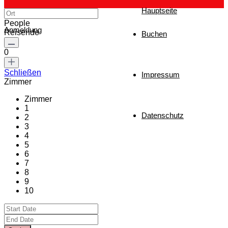
Hauptseite
People
Anmeldung
Reisende
Buchen
0
Schließen
Impressum
Zimmer
Zimmer
1
Datenschutz
2
3
4
5
6
7
8
9
10