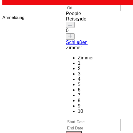
People
Anmeldung
Reisende
0
Schließen
Zimmer
Zimmer
1
2
3
4
5
6
7
8
9
10