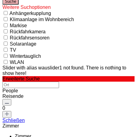
Weitere Suchoptionen
Anhängerkupplung
Klimaanlage im Wohnbereich
Markise
Rückfahrkamera
Rückfahrsensoren
Solaranlage
TV
Wintertauglich
WLAN
Slider with alias wauslider1 not found.
There is nothing to
show here!
Erweiterte Suche
People
Reisende
0
Schließen
Zimmer
Zimmer