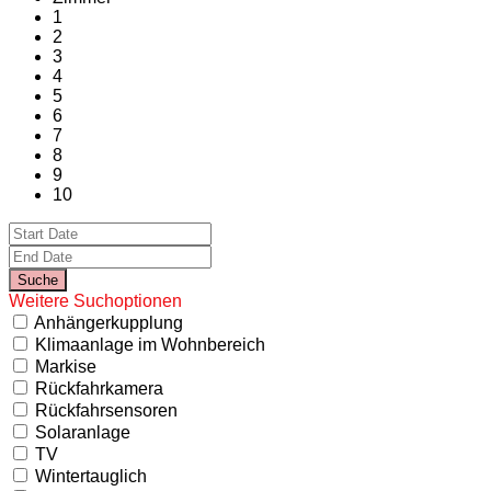
1
2
3
4
5
6
7
8
9
10
Weitere Suchoptionen
Anhängerkupplung
Klimaanlage im Wohnbereich
Markise
Rückfahrkamera
Rückfahrsensoren
Solaranlage
TV
Wintertauglich