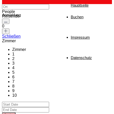
Hauptseite
People
Anmeldung
Reisende
Buchen
0
Schließen
Impressum
Zimmer
Zimmer
1
Datenschutz
2
3
4
5
6
7
8
9
10