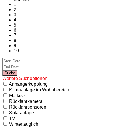
1
2
3
4
5
6
7
8
9
10
Weitere Suchoptionen
Anhängerkupplung
Klimaanlage im Wohnbereich
Markise
Rückfahrkamera
Rückfahrsensoren
Solaranlage
TV
Wintertauglich