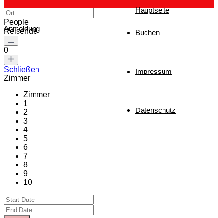
Hauptseite
People
Anmeldung
Reisende
Buchen
0
Schließen
Impressum
Zimmer
Zimmer
1
Datenschutz
2
3
4
5
6
7
8
9
10