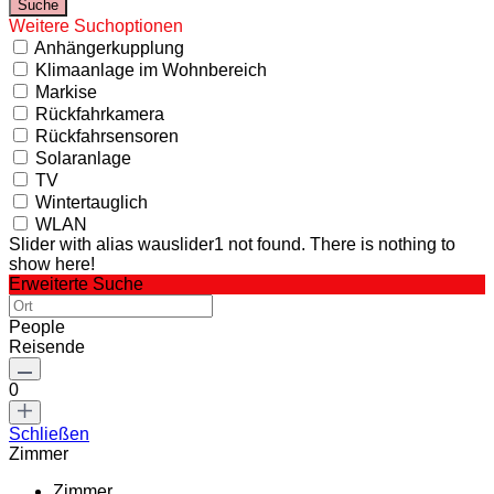
Weitere Suchoptionen
Anhängerkupplung
Klimaanlage im Wohnbereich
Markise
Rückfahrkamera
Rückfahrsensoren
Solaranlage
TV
Wintertauglich
WLAN
Slider with alias wauslider1 not found.
There is nothing to
show here!
Erweiterte Suche
People
Reisende
0
Schließen
Zimmer
Zimmer