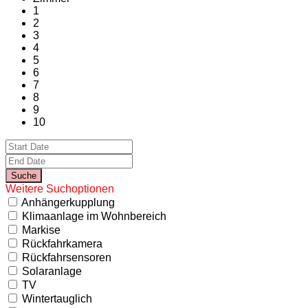
1
2
3
4
5
6
7
8
9
10
Weitere Suchoptionen
Anhängerkupplung
Klimaanlage im Wohnbereich
Markise
Rückfahrkamera
Rückfahrsensoren
Solaranlage
TV
Wintertauglich