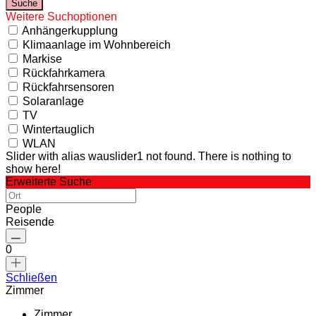
Weitere Suchoptionen
Anhängerkupplung
Klimaanlage im Wohnbereich
Markise
Rückfahrkamera
Rückfahrsensoren
Solaranlage
TV
Wintertauglich
WLAN
Slider with alias wauslider1 not found.
There is nothing to
show here!
Erweiterte Suche
People
Reisende
0
Schließen
Zimmer
Zimmer