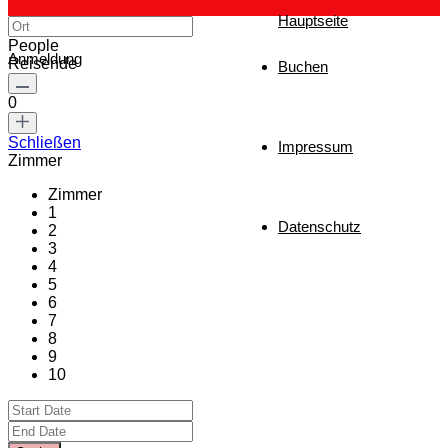
Hauptseite
People
Anmeldung
Reisende
Buchen
0
Schließen
Impressum
Zimmer
Zimmer
1
Datenschutz
2
3
4
5
6
7
8
9
10