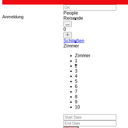
People
Anmeldung
Reisende
0
Schließen
Zimmer
Zimmer
1
2
3
4
5
6
7
8
9
10