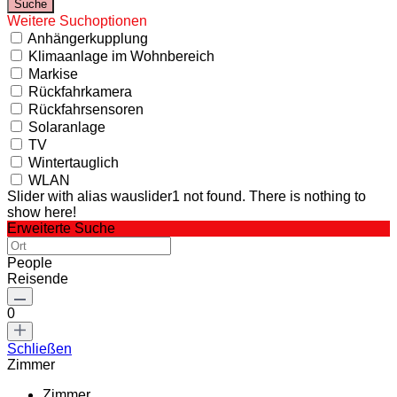
Weitere Suchoptionen
Anhängerkupplung
Klimaanlage im Wohnbereich
Markise
Rückfahrkamera
Rückfahrsensoren
Solaranlage
TV
Wintertauglich
WLAN
Slider with alias wauslider1 not found.
There is nothing to
show here!
Erweiterte Suche
People
Reisende
0
Schließen
Zimmer
Zimmer