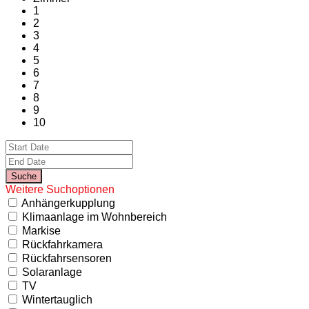
1
2
3
4
5
6
7
8
9
10
Weitere Suchoptionen
Anhängerkupplung
Klimaanlage im Wohnbereich
Markise
Rückfahrkamera
Rückfahrsensoren
Solaranlage
TV
Wintertauglich