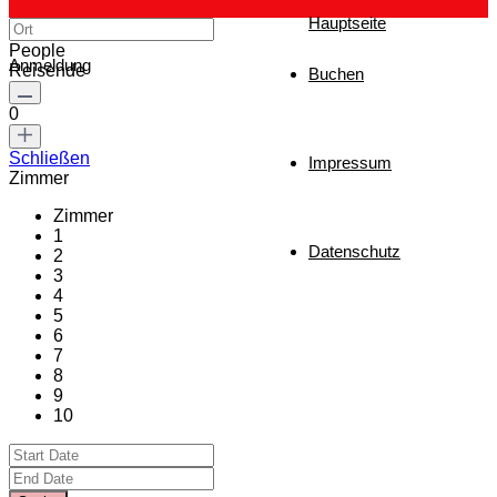
Hauptseite
People
Anmeldung
Reisende
Buchen
0
Schließen
Impressum
Zimmer
Zimmer
1
Datenschutz
2
3
4
5
6
7
8
9
10